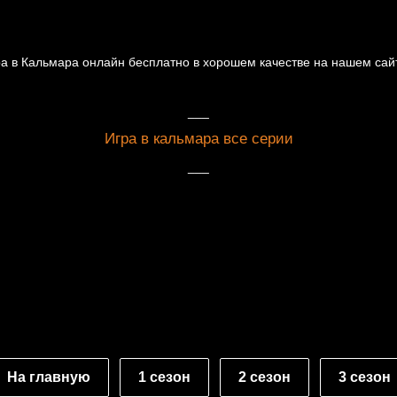
ра в Кальмара онлайн бесплатно в хорошем качестве на нашем сай
___
Игра в кальмара в
се серии
___
На главную
1 сезон
2 сезон
3 сезон