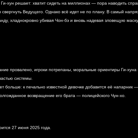
 Ги-хун решает: хватит сидеть на миллионах — пора наводить спра
я свергнуть Ведущего. Однако всё идет не по плану. В самый нап
ду, хладнокровно убивая Чон-бэ и вновь надевая зловещую маску. 
ние провалено, игроки потрепаны, моральные ориентиры Ги-хуна 
частью системы.
ет больше: к печально известной девочке добавится её напарник —
олгожданное возвращение его брата — полицейского Чун-хо.
тоится
27 июня 2025 года
.